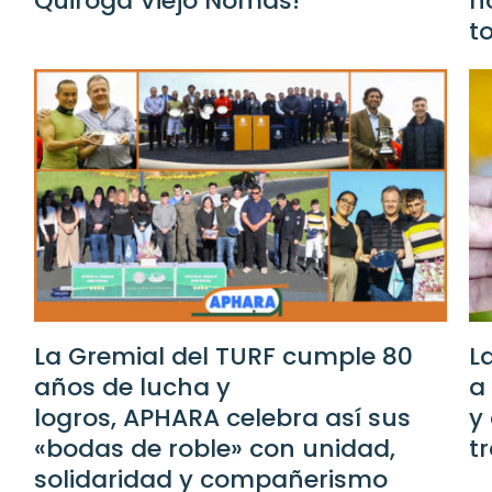
Quiroga Viejo Nomás!
n
t
La Gremial del TURF cumple 80
L
años de lucha y
a
logros, APHARA celebra así sus
y
«bodas de roble» con unidad,
t
solidaridad y compañerismo